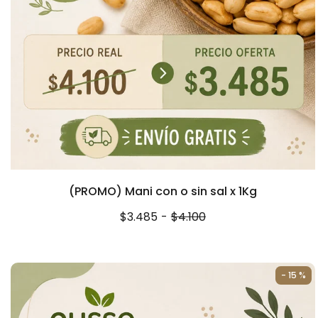
(PROMO) Mani con o sin sal x 1Kg
$3.485
-
$4.100
- 15 %