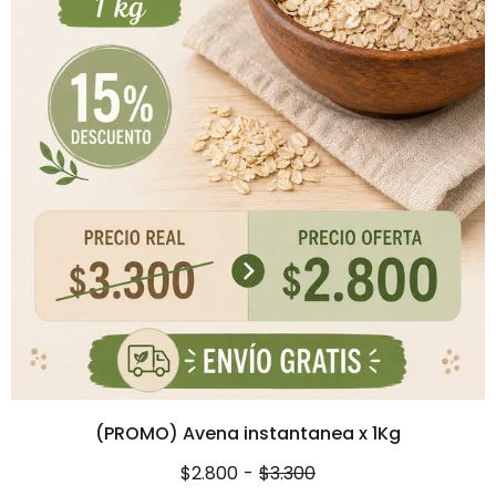
(PROMO) Avena instantanea x 1Kg
$2.800
-
$3.300