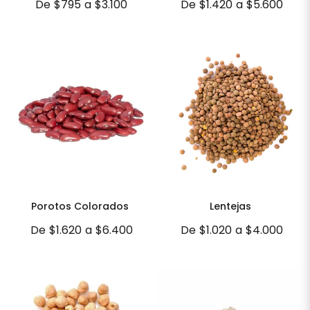
De
$795
a
$3.100
De
$1.420
a
$5.600
Porotos Colorados
Lentejas
De
$1.620
a
$6.400
De
$1.020
a
$4.000