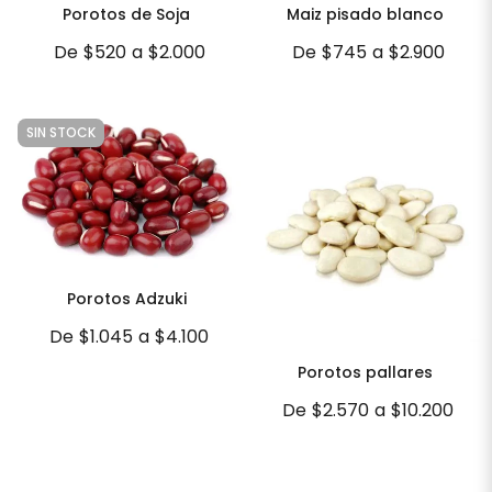
Porotos de Soja
Maiz pisado blanco
De
$520
a
$2.000
De
$745
a
$2.900
SIN STOCK
Porotos Adzuki
De
$1.045
a
$4.100
Porotos pallares
De
$2.570
a
$10.200