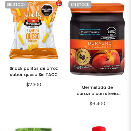
SIN STOCK
SIN STOCK
Snack palitos de arroz
sabor queso Sin TACC
$2.300
Mermelada de
durazno con stevia
280g
$6.400